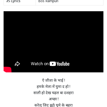
✍️ Lyrics
Bos Rampuri
ऐ जीजा के भाई !
हमके मेला में घुमा द हो !
साली हो देख चढ़ल बा दशहरा
अच्छा !
करेलु जिद झूठे घूमे के बहरा