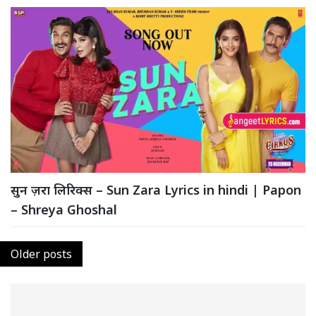
सुन ज़रा लिरिक्स – Sun Zara Lyrics in hindi | Papon
– Shreya Ghoshal
Posts
Older posts
navigation