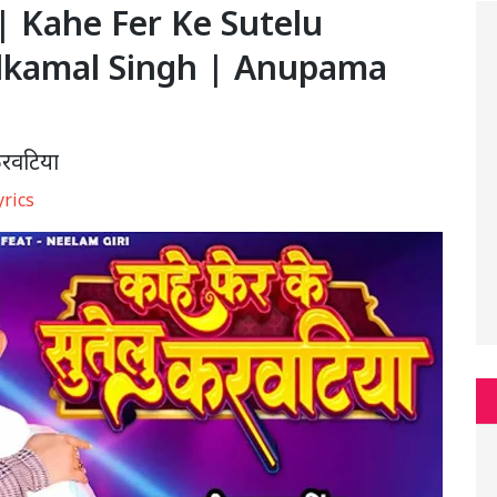
ा | Kahe Fer Ke Sutelu
elkamal Singh | Anupama
करवटिया
yrics