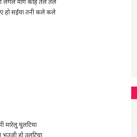
े लगल मांगे काहे तले तले
ए हो सईया तनी कले कले
मी मारेलु घुलटिया
ि भउजी हो उलटिया