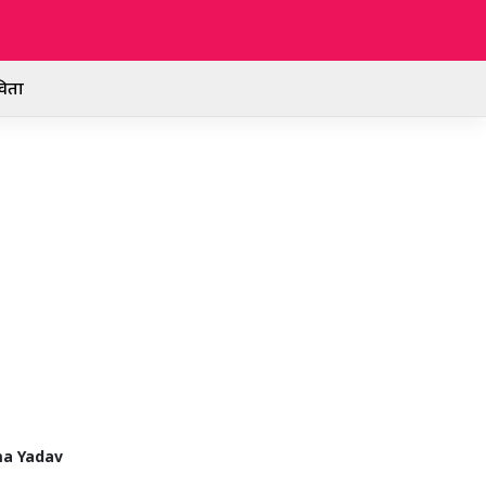
िता
ama Yadav