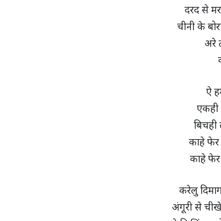
दरद से म
चीनी के बोर
अरे 
ऐ हम
एकही 
बिचही 
काहे फेर
काहे फेर
करेलु दिमा
अंगूरी से चीख