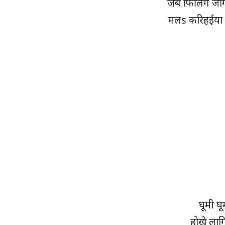
जबे फिलिंग जाग
मलs करिहईया 
घूमी घू
होखे लाग