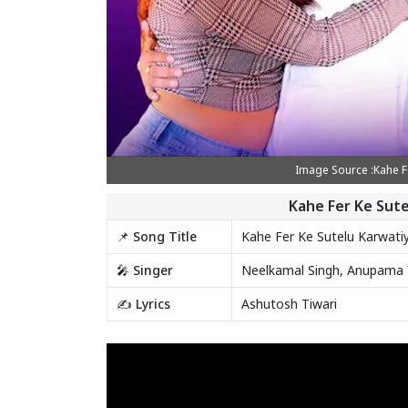
Image Source :Kahe Fe
Kahe Fer Ke Sute
📌 Song Title
Kahe Fer Ke Sutelu Karwati
🎤 Singer
Neelkamal Singh, Anupama 
✍️ Lyrics
Ashutosh Tiwari