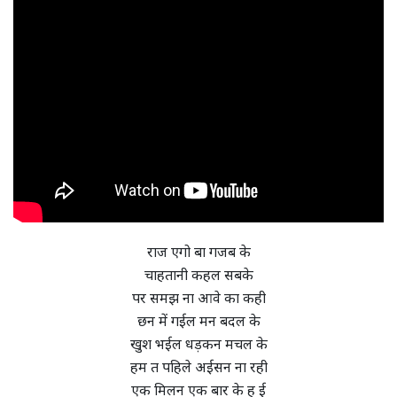
राज एगो बा गजब के
चाहतानी कहल सबके
पर समझ ना आवे का कही
छन में गईल मन बदल के
खुश भईल धड़कन मचल के
हम त पहिले अईसन ना रही
एक मिलन एक बार के ह ई