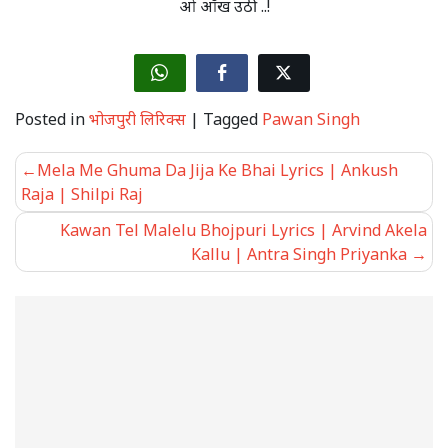
ओ आँख उठी ..!
Posted in
भोजपुरी लिरिक्स
|
Tagged
Pawan Singh
Post
Mela Me Ghuma Da Jija Ke Bhai Lyrics | Ankush
navigation
Raja | Shilpi Raj
Kawan Tel Malelu Bhojpuri Lyrics | Arvind Akela
Kallu | Antra Singh Priyanka