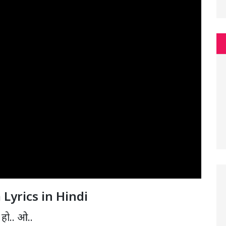
Lyrics in Hindi
हो.. ओ..