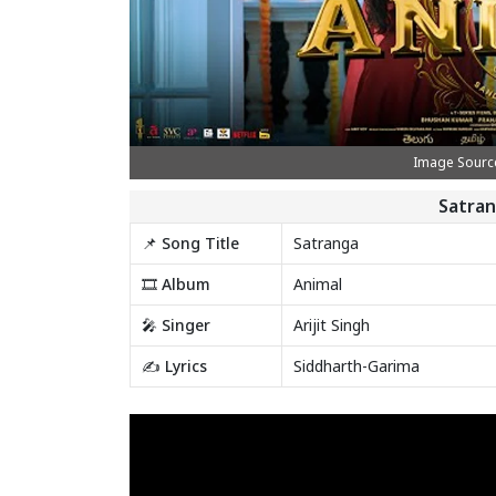
Image Source 
Satran
📌 Song Title
Satranga
🎞️ Album
Animal
🎤 Singer
Arijit Singh
✍️ Lyrics
Siddharth-Garima