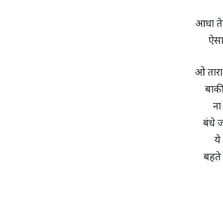
आधा तेर
ऐसा 
ओ तारा 
बाकी
ना
बंधे 
ये
बहते 