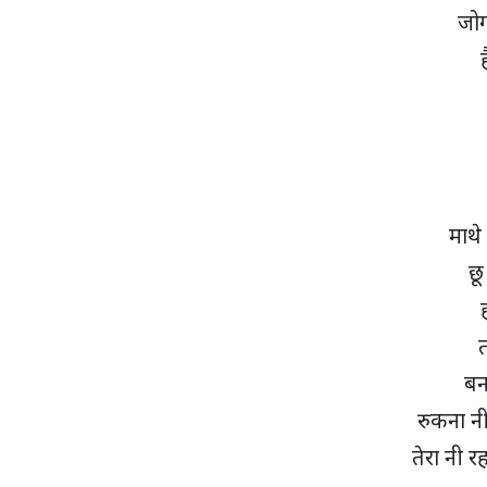
जोग
ह
माथे
छू 
ह
त
बना
रुकना नी 
तेरा नी रह