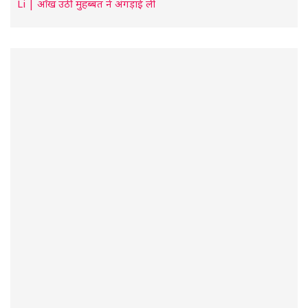
Li | आँख उठी मुहब्बत ने अंगड़ाई ली