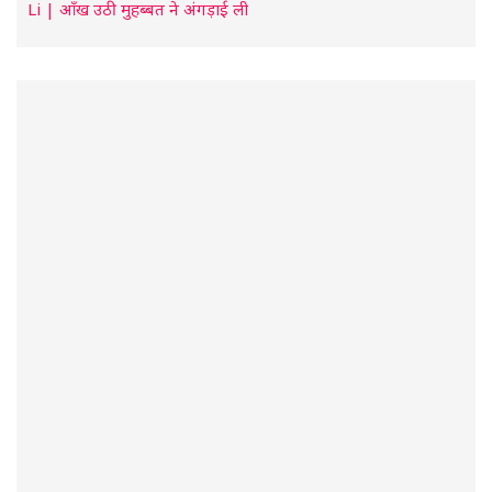
Li | आँख उठी मुहब्बत ने अंगड़ाई ली