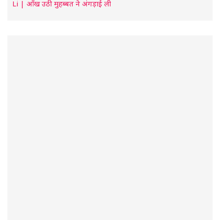
Li | आँख उठी मुहब्बत ने अंगड़ाई ली