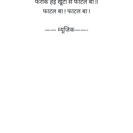
फराक हई खूटा से फाटल बा !!
फाटल बा ! फाटल बा !
—— म्यूज़िक——-