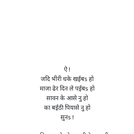
ऐ !
जदि भीरी धके खईबs हो
माजा ढेर दिन ले पईबs हो
सावन के आसे नु हो
का बईठी पियासे नु हो
सुनs !