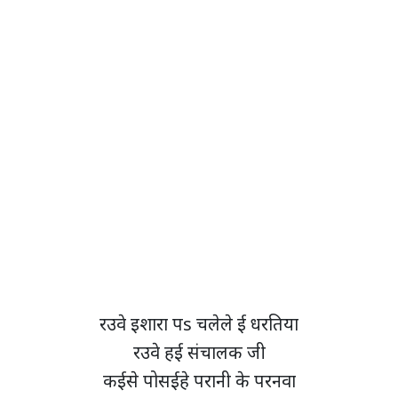
रउवे इशारा पs चलेले ई धरतिया
रउवे हई संचालक जी
कईसे पोसईहे परानी के परनवा