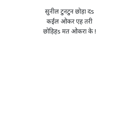
सुनील टुनटुन छोड़ा दs
कईल ओकर एह तरी
छोड़िहs मत ओकरा के !