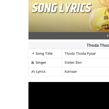
I
Thoda Thod
📌 Song Title
Thoda Thoda Pyaar
🎤 Singer
Stebin Ben
✍️ Lyrics
Kumaar