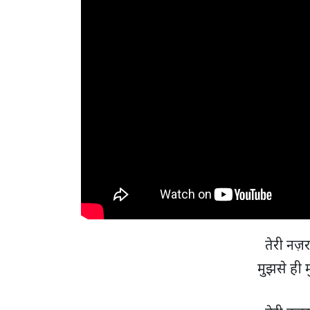
तेरी नज़र
मुझसे ही 