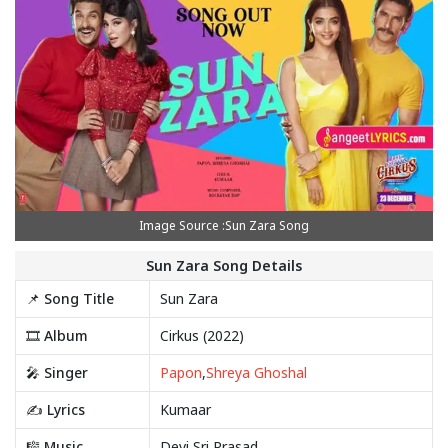
Image Source :Sun Zara Song
Sun Zara Song Details
📌 Song Title
Sun Zara
🎞️ Album
Cirkus (2022)
🎤 Singer
Papon
,
Shreya Ghoshal
✍️ Lyrics
Kumaar
🎼 Music
Devi Sri Prasad