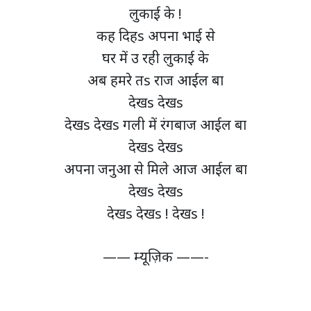
लुकाई के !
कह दिहs अपना भाई से
घर में उ रही लुकाई के
अब हमरे तs राज आईल बा
देखs देखs
देखs देखs गली में रंगबाज आईल बा
देखs देखs
अपना जनुआ से मिले आज आईल बा
देखs देखs
देखs देखs ! देखs !
—— म्यूज़िक ——-