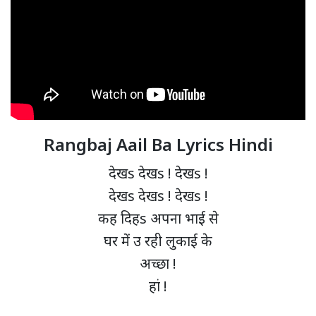
Rangbaj Aail Ba Lyrics Hindi
देखs देखs ! देखs !
देखs देखs ! देखs !
कह दिहs अपना भाई से
घर में उ रही लुकाई के
अच्छा !
हां !