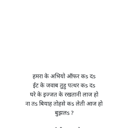
हमरा के अभियो ऑफर कs दs
ईट के जवाब तुहु पत्थर कs दs
घरे के इज्जत के रखतानी लाज हो
ना तs बियाह तोहसे कs लेती आज हो
बुझलs ?