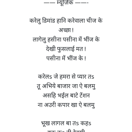
—— म्यूज़िक ——-
करेलु डिमांड हानि करेवाला चीज के
अच्छा !
लागेलु हसीना पसीना में भींज के
देखी फुसलाई मत !
पसीना में भींज के !
करेलs जे हमरा से प्यार तs
तू अभिये बाजार जा ऐ बलमु
असहि भईल बाटे टेंशन
ना अउरी कपार खा ऐ बलमु
भूख लागल बा तs कहs