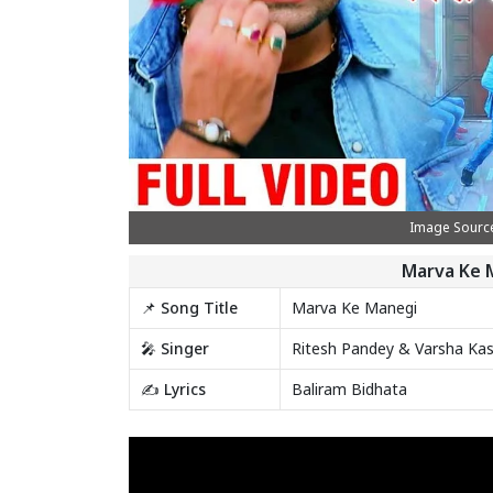
Image Source
Marva Ke 
📌 Song Title
Marva Ke Manegi
🎤 Singer
Ritesh Pandey & Varsha Ka
✍️ Lyrics
Baliram Bidhata