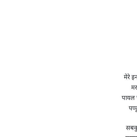
मेरे इ
मरत
पायल 
पप्
सबकु