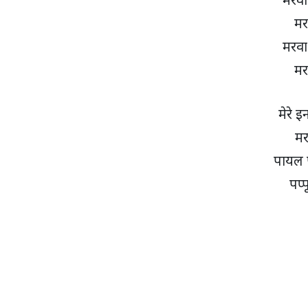
मर
मरवा
मर
मेरे इ
मरत
पायल 
पप्