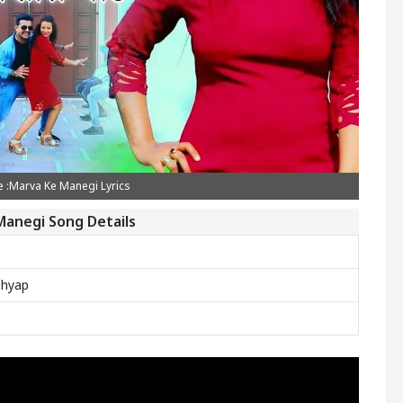
 :Marva Ke Manegi Lyrics
Manegi Song Details
shyap