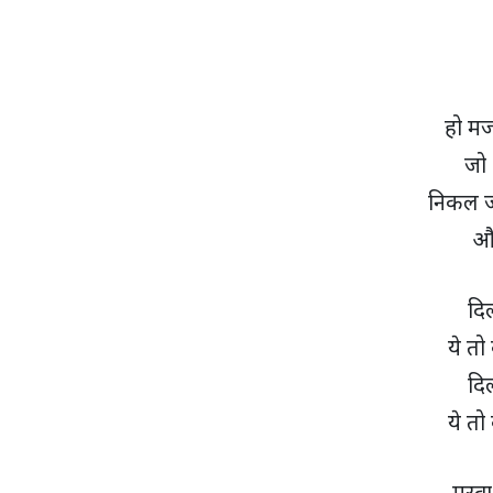
हो मज
जो 
निकल ज
और
दिल
ये तो
दिल
ये तो
मरवा