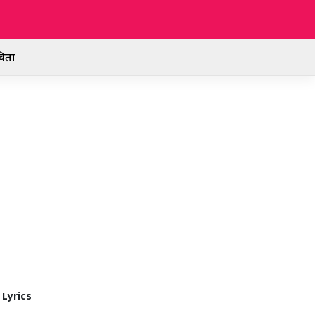
िता
 Lyrics