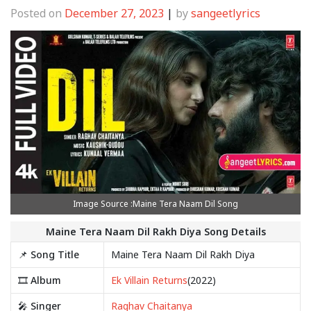
Posted on
December 27, 2023
|
by
sangeetlyrics
Image Source :Maine Tera Naam Dil Song
Maine Tera Naam Dil Rakh Diya Song Details
📌 Song Title
Maine Tera Naam Dil Rakh Diya
🎞️ Album
Ek Villain Returns
(2022)
🎤 Singer
Raghav Chaitanya