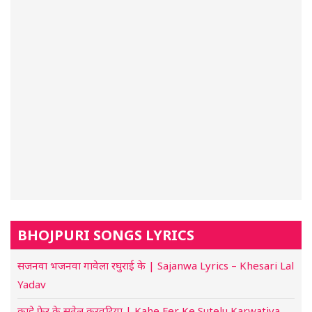
BHOJPURI SONGS LYRICS
सजनवा भजनवा गावेला रघुराई के | Sajanwa Lyrics – Khesari Lal
Yadav
काहे फेर के सुतेलु करवटिया | Kahe Fer Ke Sutelu Karwatiya