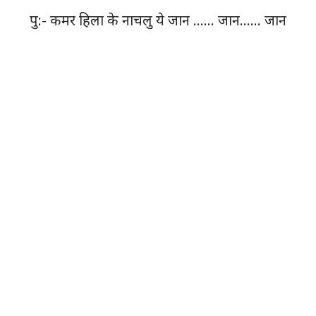
पु:- कमर हिला के नाचलु ये जान …… जान…… जान