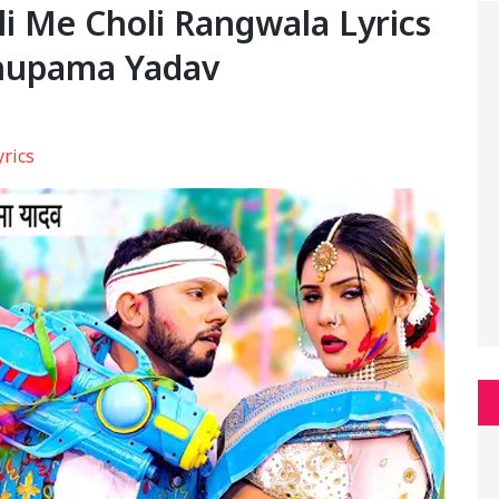
Holi Me Choli Rangwala Lyrics
Anupama Yadav
yrics