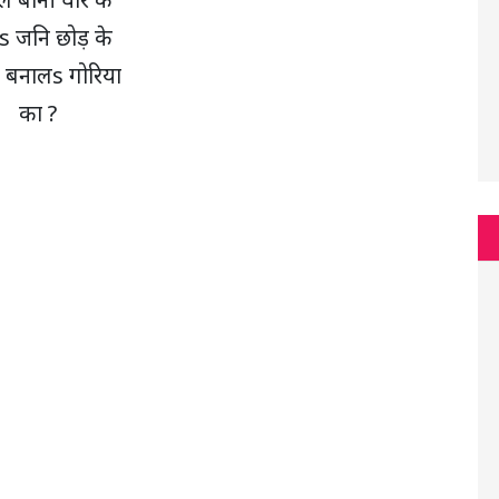
s जनि छोड़ के
 बनालs गोरिया
का ?