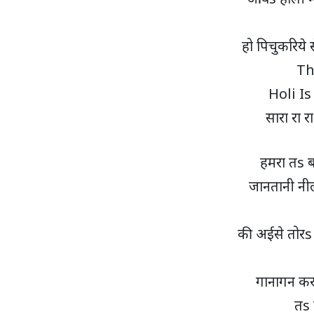
हो पिचुकरिये 
Th
Holi Is
सारा रा रा
हमरा तs बा
जानतानी न
की अईसे तोरs
गानागन कर
तs 