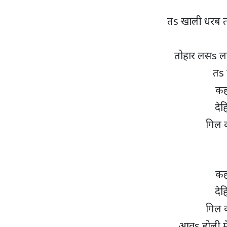
तs खाली धरब त
तोहार लसs लस
तs 
कह
देह
गिल 
कह
देह
गिल 
आवs होली मे