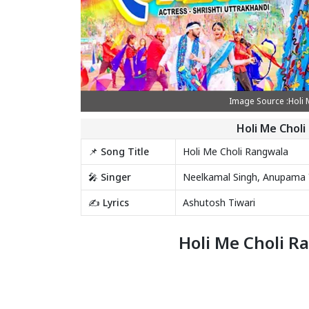
Image Source :Holi M
Holi Me Choli
📌 Song Title
Holi Me Choli Rangwala
🎤 Singer
Neelkamal Singh, Anupama 
✍️ Lyrics
Ashutosh Tiwari
Holi Me Choli Ra