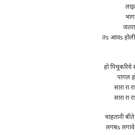
लाइ
भाग
जतरा
तs आवs होली म
हो पिचुकरिये 
पागल ह
सारा रा रा
सारा रा रा
चाहतानी बीत
लगबs लगावे