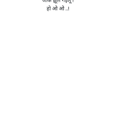
जाके झूल गईलू !
हो ओ ओ ..!