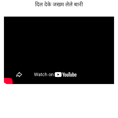
दिल देके जखम लेले बानी