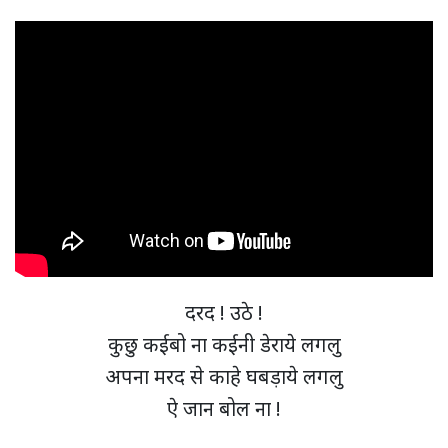
दरद ! उठे !
कुछु कईबो ना कईनी डेराये लगलु
अपना मरद से काहे घबड़ाये लगलु
ऐ जान बोल ना !