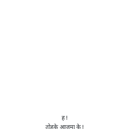
ह !
तोहके आजमा के !