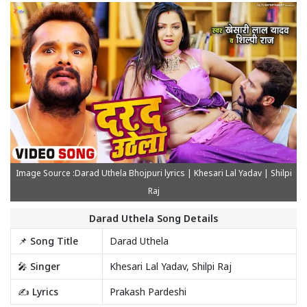
Image Source :Darad Uthela Bhojpuri lyrics | Khesari Lal Yadav | Shilpi
Raj
Darad Uthela Song Details
📌 Song Title
Darad Uthela
🎤 Singer
Khesari Lal Yadav, Shilpi Raj
✍️ Lyrics
Prakash Pardeshi