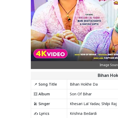
Image Sourc
Bihan Hok
📌 Song Title
Bihan Hokhe Da
🎞️ Album
Son Of Bihar
🎤 Singer
Khesari Lal Yadav, Shilpi Raj
✍️ Lyrics
Krishna Bedardi