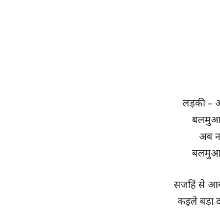
लड़की – अ
बलमुआ 
अब न 
बलमुआ 
सजहिं से आय
कइले बड़ा द