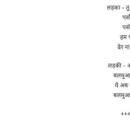
लड़का – तू
पसी
पसे
हम भ
ढेर न
लड़की – अ
बलमुआ 
ये अब 
बलमुआ 
+++