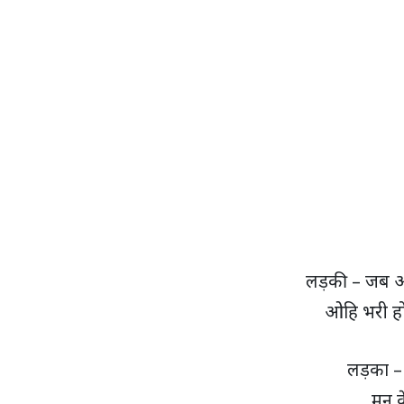
लड़की – जब ओ
ओहि भरी हो
लड़का – 
मन क