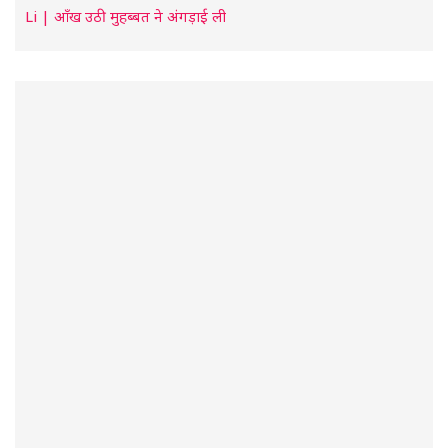
Li | आँख उठी मुहब्बत ने अंगड़ाई ली