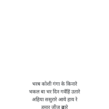
भरब कोशी गंगा के किनारे
भकल बा भर दिन गवँहिं उतारे
अहिया ससुरारे आये हाय रे
हमार जीजू दुलारे