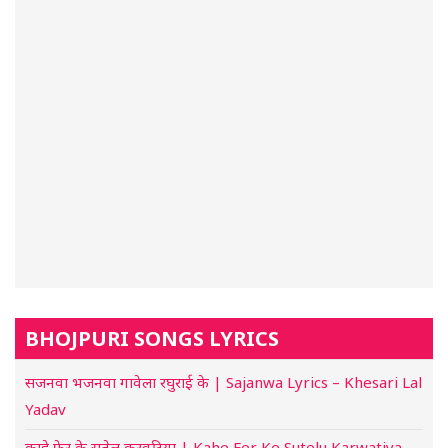
BHOJPURI SONGS LYRICS
सजनवा भजनवा गावेला रघुराई के | Sajanwa Lyrics – Khesari Lal
Yadav
काहे फेर के सुतेलु करवटिया | Kahe Fer Ke Sutelu Karwatiya