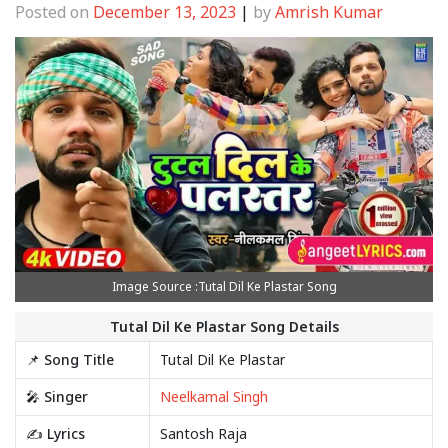
Posted on
December 13, 2023
|
by
Amrish Kumar
Image Source :Tutal Dil Ke Plastar Song
Tutal Dil Ke Plastar Song Details
📌 Song Title
Tutal Dil Ke Plastar
🎤 Singer
Neelkamal Singh
✍️ Lyrics
Santosh Raja