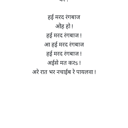
हई मरद रंगबाज
ओह हो !
हई मरद रंगबाज !
आ हई मरद रंगबाज
हई मरद रंगबाज !
अईसे मत करs !
अरे रात भर नचाईब रे पायलवा !