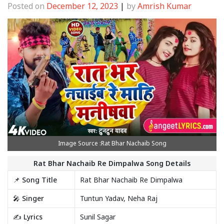
Posted on
December 12, 2023
|
by
Amrish Kumar
Image Source :Rat Bhar Nachaib Song
Rat Bhar Nachaib Re Dimpalwa Song Details
📌 Song Title
Rat Bhar Nachaib Re Dimpalwa
🎤 Singer
Tuntun Yadav, Neha Raj
✍️ Lyrics
Sunil Sagar