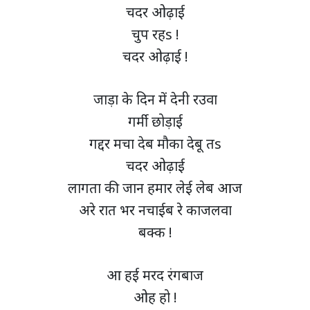
चदर ओढ़ाई
चुप रहs !
चदर ओढ़ाई !
जाड़ा के दिन में देनी रउवा
गर्मी छोड़ाई
गद्दर मचा देब मौका देबू तs
चदर ओढ़ाई
लागता की जान हमार लेई लेब आज
अरे रात भर नचाईब रे काजलवा
बक्क !
आ हई मरद रंगबाज
ओह हो !