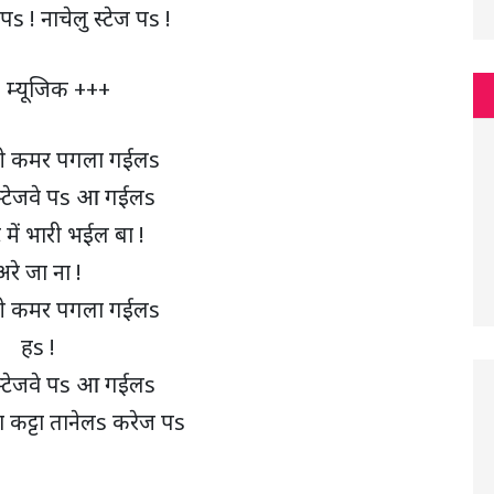
 पs ! नाचेलु स्टेज पs !
 म्यूजिक +++
ली कमर पगला गईलs
 स्टेजवे पs आ गईलs
में भारी भईल बा !
अरे जा ना !
ली कमर पगला गईलs
हs !
 स्टेजवे पs आ गईलs
्टा कट्टा तानेलs करेज पs