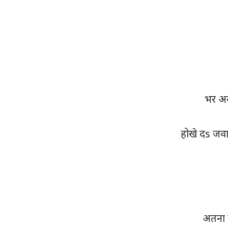
भर अ
होखे दs जव
अतना 