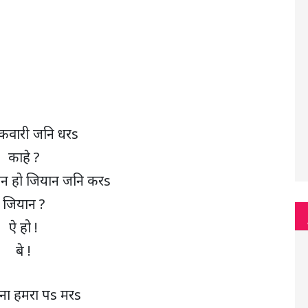
कवारी जनि धरs
काहे ?
ान हो जियान जनि करs
जियान ?
ऐ हो !
बे !
ना हमरा पs मरs