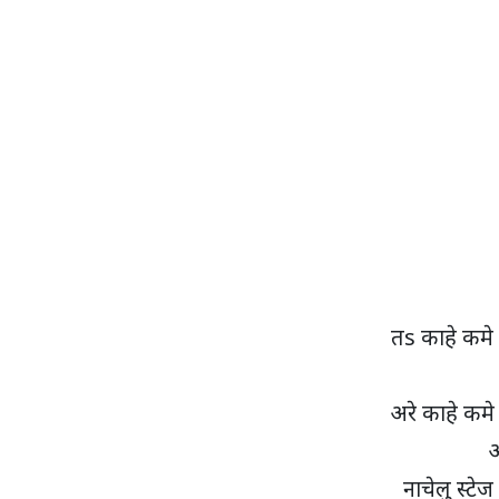
तs काहे कमे 
अरे काहे कमे
अ
नाचेलु स्टेज