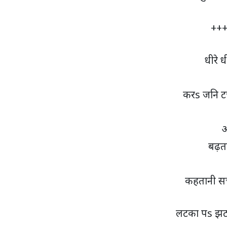
+++
धीरे 
करs जनि टच
अ
बढ़ता
कहतानी सच
लटका पs झटक