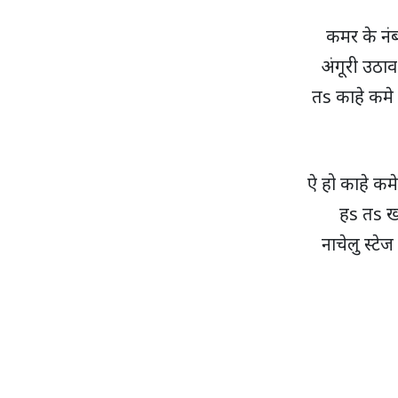
कमर के नंब
अंगूरी उठा
तs काहे कमे 
ऐ हो काहे कमे
हs तs ख
नाचेलु स्टेज