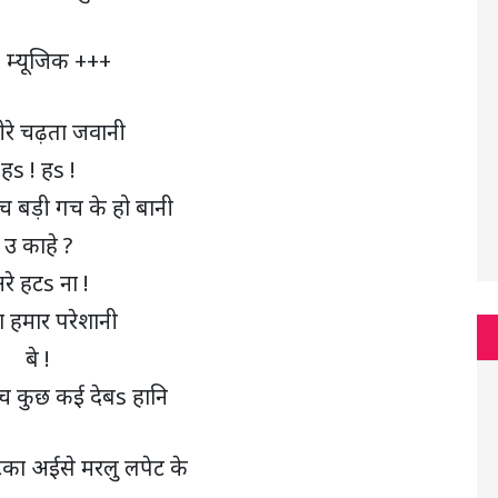
 म्यूजिक +++
धीरे चढ़ता जवानी
हs ! हs !
 बड़ी गच के हो बानी
उ काहे ?
रे हटs ना !
 हमार परेशानी
बे !
 कुछ कई देबs हानि
ा अईसे मरलु लपेट के