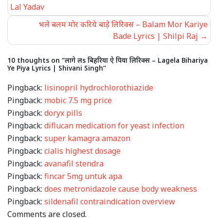
navigation
Lal Yadav
भले बलम मोर करिये बाड़े लिरिक्स – Balam Mor Kariye
Bade Lyrics | Shilpi Raj
10 thoughts on “लागे लs बिहरिया ऐ पिया लिरिक्स – Lagela Bihariya
Ye Piya Lyrics | Shivani Singh”
Pingback:
lisinopril hydrochlorothiazide
Pingback:
mobic 7.5 mg price
Pingback:
doryx pills
Pingback:
diflucan medication for yeast infection
Pingback:
super kamagra amazon
Pingback:
cialis highest dosage
Pingback:
avanafil stendra
Pingback:
fincar 5mg untuk apa
Pingback:
does metronidazole cause body weakness
Pingback:
sildenafil contraindication overview
Comments are closed.