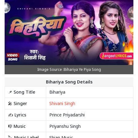
Image Source :Bihariya Ye Piya Song
Bihariya Song Details
📌 Song Title
Bihariya
🎤 Singer
Shivani Singh
✍️ Lyrics
Prince Priyadarshi
🎼 Music
Priyanshu Singh
🏷️ Music Label
Shian Music