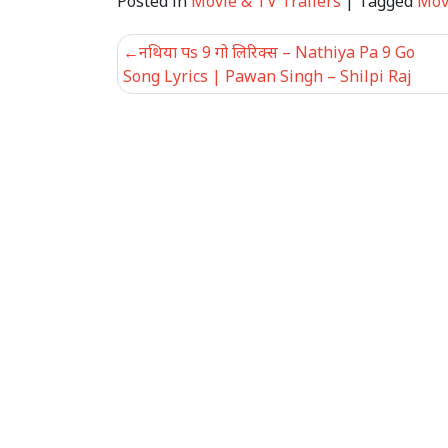
Posted in
Movie & TV Trailers
|
Tagged
Mov
Post
नथिया पs 9 गो लिरिक्स – Nathiya Pa 9 Go
navigation
Song Lyrics | Pawan Singh – Shilpi Raj