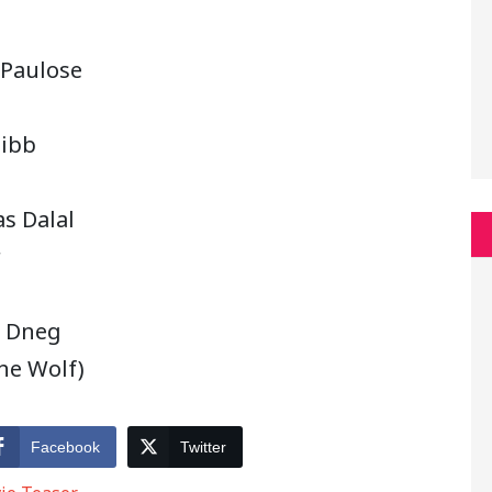
 Paulose
hibb
s Dalal
r
d Dneg
he Wolf)
Facebook
Twitter