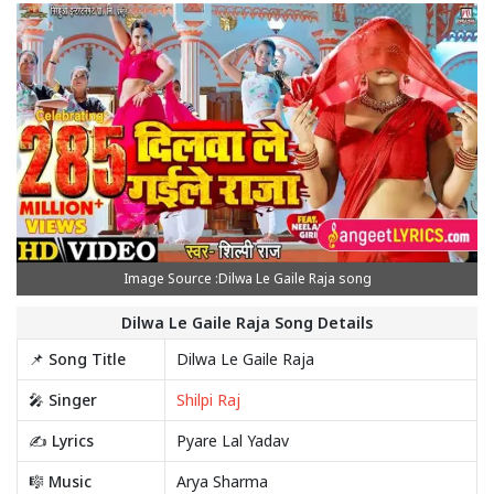
Image Source :Dilwa Le Gaile Raja song
Dilwa Le Gaile Raja Song Details
📌 Song Title
Dilwa Le Gaile Raja
🎤 Singer
Shilpi Raj
✍️ Lyrics
Pyare Lal Yadav
🎼 Music
Arya Sharma