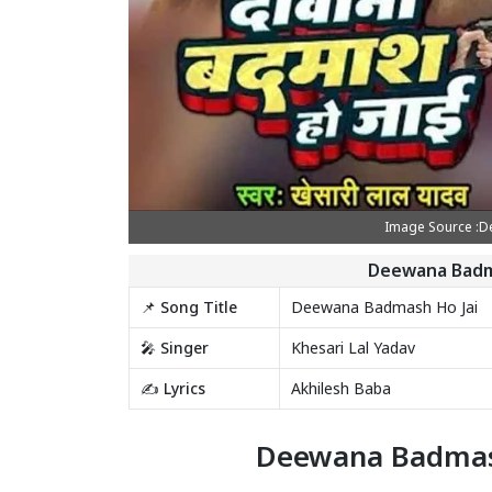
Image Source :D
Deewana Badma
📌 Song Title
Deewana Badmash Ho Jai
🎤 Singer
Khesari Lal Yadav
✍️ Lyrics
Akhilesh Baba
Deewana Badmash 