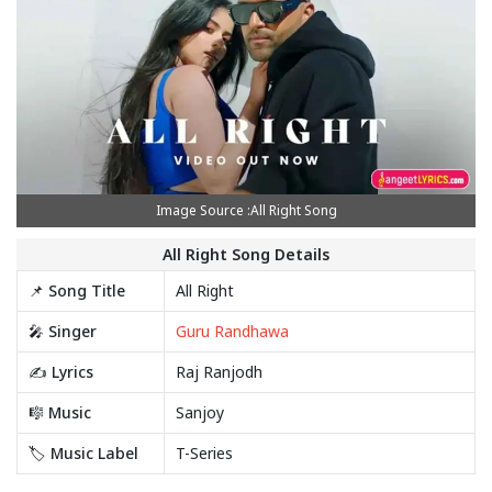
Image Source :All Right Song
All Right Song Details
📌 Song Title
All Right
🎤 Singer
Guru Randhawa
✍️ Lyrics
Raj Ranjodh
🎼 Music
Sanjoy
🏷️ Music Label
T-Series