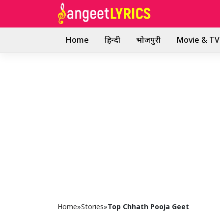
Skip
to
content
Home
हिन्दी
भोजपुरी
Movie & TV 
Home
»
Stories
»
Top Chhath Pooja Geet