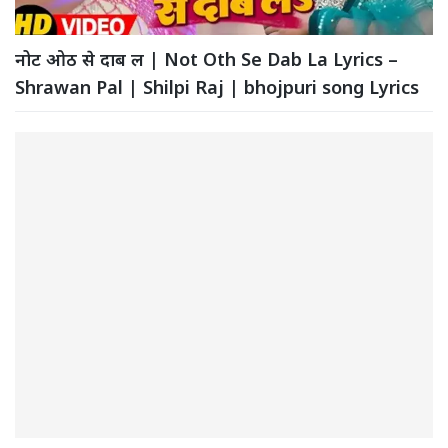
नोट ओठ से दाब ल | Not Oth Se Dab La Lyrics –
Shrawan Pal | Shilpi Raj | bhojpuri song Lyrics